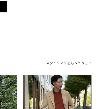
ONLY
ONLY
 ブルー ヘ
半袖 / メタルバーボウタイ ネイビーブラ
ホーム
ウス
ブラッ
¥6,490
¥8,8
(税込)
スタイリングをもっとみる