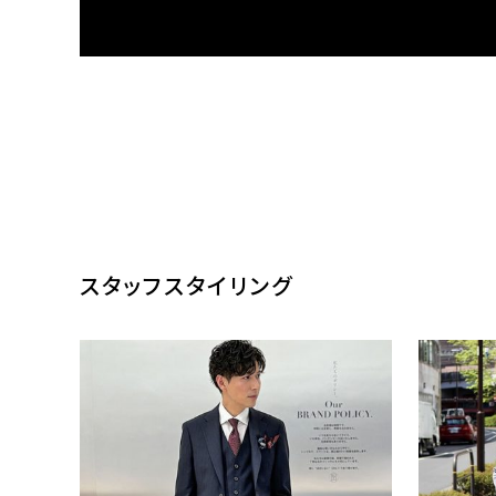
ONLY
ONLY
ス
ホームウォッシュ / シングルジャケット
イージーケ
ブラック無地 定番
¥20,900
¥4,290
(税込)
(
スタッフスタイリング