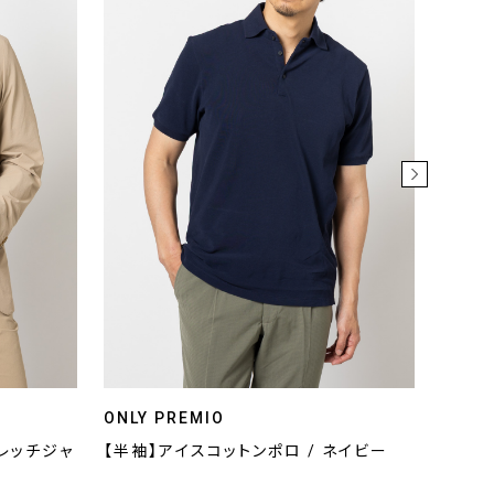
ONLY PREMIO
ONLY
トレッチジャ
【半袖】アイスコットンポロ / ネイビー
【半袖