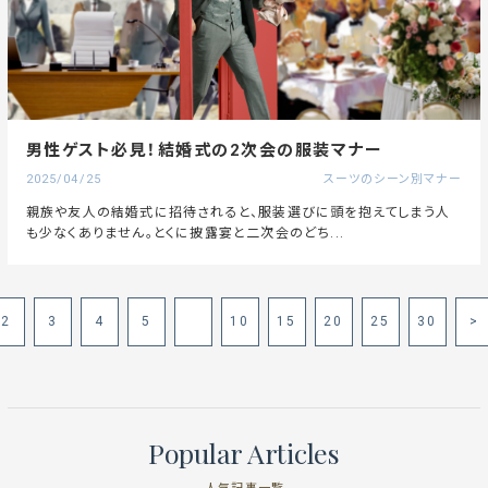
男性ゲスト必見！結婚式の2次会の服装マナー
2025/04/25
スーツのシーン別マナー
親族や友人の結婚式に招待されると、服装選びに頭を抱えてしまう人
も少なくありません。とくに披露宴と二次会のどち...
2
3
4
5
10
15
20
25
30
>
Popular Articles