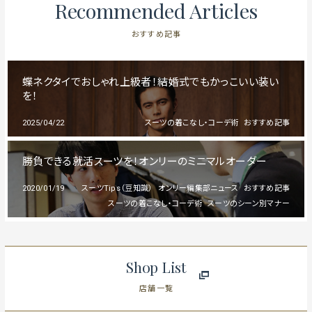
Recommended Articles
おすすめ記事
蝶ネクタイでおしゃれ上級者！結婚式でもかっこいい装い
を！
2025/04/22
スーツの着こなし・コーデ術
おすすめ記事
勝負できる就活スーツを！オンリーのミニマルオーダー
2020/01/19
スーツTips（豆知識）
オンリー編集部ニュース
おすすめ記事
スーツの着こなし・コーデ術
スーツのシーン別マナー
Shop List
店舗一覧