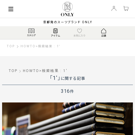
京都発のスーツブランド ONLY
TOP
HOWTO
>
検索結果 : 1'
TOP
HOWTO
>
検索結果 : 1'
「1'」
に関する記事
316
件