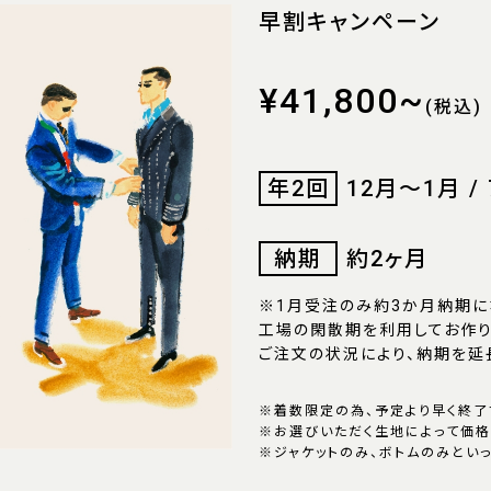
早割キャンペーン
¥41,800~
(税込)
年2回
12月〜1月 /
納期
約2ヶ月
※1月受注のみ約3か月納期に
工場の閑散期を利用してお作り
ご注文の状況により、納期を延
※着数限定の為、予定より早く終了
※お選びいただく生地によって価格
※ジャケットのみ、ボトムのみとい