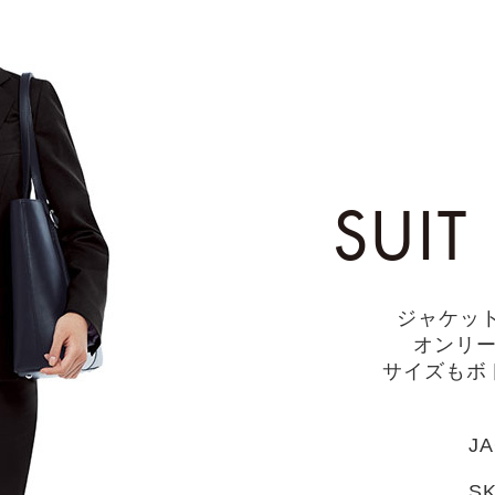
ジャケッ
オンリ
サイズもボ
J
SK