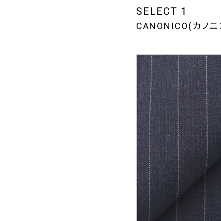
SELECT 1
CANONICO(カノニ