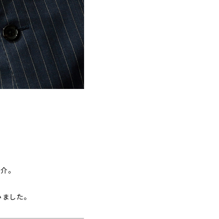
介。
ました。