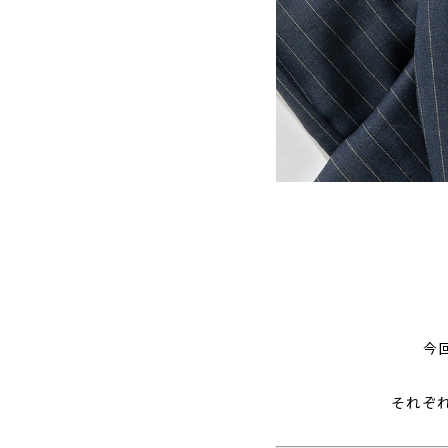
今
それぞ