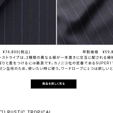
¥74,800(税込)
早割価格 ¥59,8
トストライプは、2種類の異なる縞が一本置きに交互に配される縞
りと差をつけるには最良です。カノニコ社の定番であるSUPER1
ズン生地のため、使いたい時に使う。ワードローブに１つは欲しいと
) RUSTIC TROPICAL