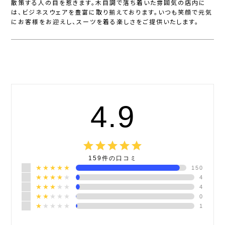
散策する人の目を惹きます。木目調で落ち着いた雰囲気の店内に
は、ビジネスウェアを豊富に取り揃えております。いつも笑顔で元気
にお客様をお迎えし、スーツを着る楽しさをご提供いたします。
4.9
grade
grade
grade
grade
grade
159
件の口コミ
★★★★★
150
★★★★
★
4
★★★
★★
4
★★
★★★
0
★
★★★★
1