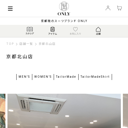
京都発のスーツブランド ONLY
TOP
店舗一覧
京都北山店
京都北山店
MEN’S
WOMEN’S
TailorMade
TailorMadeShirt