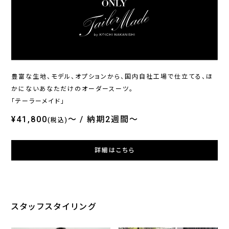
ONLY
ONLY
ONL
ホームウォッシュ / シングル
イージーケア / ブルーレギュ
オン
ジャケット ブラック無地 定番
ラーカラー
ブル
¥20,900
¥4,290
¥36
(税込)
(税込)
豊富な生地、モデル、オプションから、国内自社工場で仕立てる、ほ
かにないあなただけのオーダースーツ。
「テーラーメイド」
¥41,800
～
納期2週間～
(税込)
詳細はこちら
スタッフスタイリング