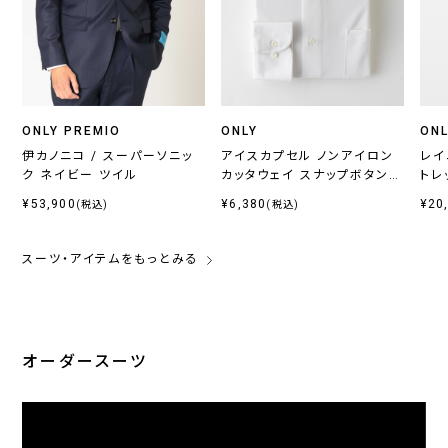
ONLY PREMIO
ONLY
ONL
伊カノニコ / スーパーソニッ
アイスカプセル ノンアイロン
レイ
ク ネイビー ツイル
カッタウェイ スナップボタン付
トレ
き
¥53,900
¥6,380
¥20
(税込)
(税込)
スーツ・アイテムをもっとみる
オーダースーツ