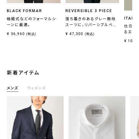
BLACK FORMAR
REVERSIBLE 3 PIECE
ITALI
結婚式などのフォーマルシ
落ち着きのあるグレー無地
ーンに最適。
スーツに、リバーシブルベス
仕立て
トがセットの一着。
るエレ
¥ 36,960
¥ 47,300
(税込)
(税込)
¥ 10,7
新着アイテム
メンズ
ウィメンズ