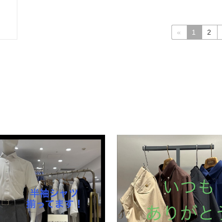
«
1
2