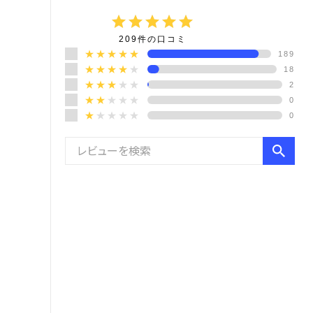
grade
grade
grade
grade
grade
209
件の口コミ
★★★★★
189
★★★★
★
18
★★★
★★
2
★★
★★★
0
★
★★★★
0