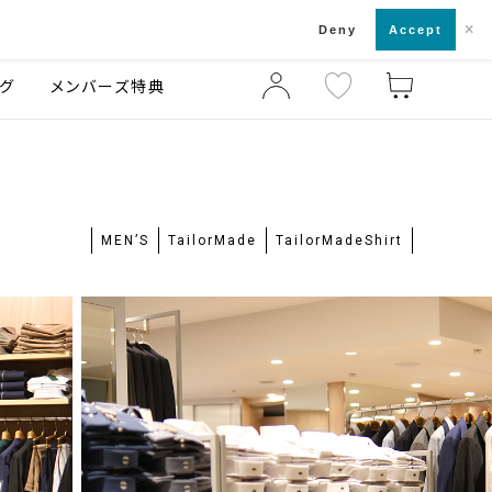
×
店舗一覧・来店予約
ログ
ご利用ガイド
Deny
Accept
グ
メンバーズ特典
MEN’S
TailorMade
TailorMadeShirt