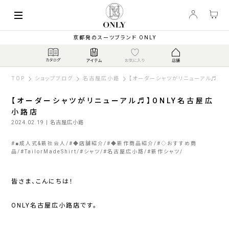
京都発のスーツブランド ONLY
TOP
ショップブログ
名古屋広小路
【オーダーシャツがリニューアル♬】O
【オーダーシャツがリニューアル♬】ONLY名古屋広
小路店
2024.02.19
| 名古屋広小路
#
■成人式&新社会人
#
◆店舗紹介
#
◆新作商品紹介
#
◇おすすめ商
品
#
TailorMadeShirt
#
シャツ
#
名古屋広小路
#
新作シャツ
皆さま、こんにちは！
ONLY名古屋広小路店です。