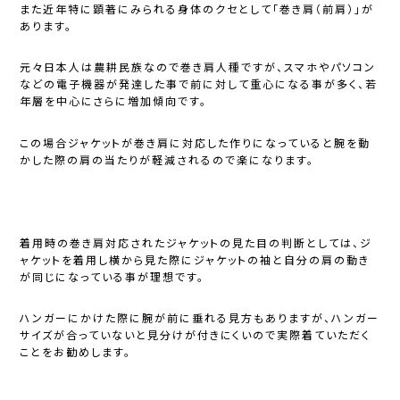
また近年特に顕著にみられる身体のクセとして「巻き肩（前肩）」が
あります。
元々日本人は農耕民族なので巻き肩人種ですが、スマホやパソコン
などの電子機器が発達した事で前に対して重心になる事が多く、若
年層を中心にさらに増加傾向です。
この場合ジャケットが巻き肩に対応した作りになっていると腕を動
かした際の肩の当たりが軽減されるので楽になります。
着用時の巻き肩対応されたジャケットの見た目の判断としては、ジ
ャケットを着用し横から見た際にジャケットの袖と自分の肩の動き
が同じになっている事が理想です。
ハンガーにかけた際に腕が前に垂れる見方もありますが、ハンガー
サイズが合っていないと見分けが付きにくいので実際着ていただく
ことをお勧めします。