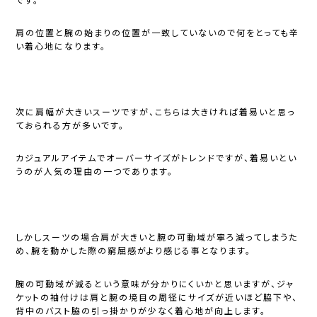
です。
肩の位置と腕の始まりの位置が一致していないので何をとっても辛
い着心地になります。
次に肩幅が大きいスーツですが、こちらは大きければ着易いと思っ
ておられる方が多いです。
カジュアルアイテムでオーバーサイズがトレンドですが、着易いとい
うのが人気の理由の一つであります。
しかしスーツの場合肩が大きいと腕の可動域が寧ろ減ってしまうた
め、腕を動かした際の窮屈感がより感じる事となります。
腕の可動域が減るという意味が分かりにくいかと思いますが、ジャ
ケットの袖付けは肩と腕の境目の周径にサイズが近いほど脇下や、
背中のバスト脇の引っ掛かりが少なく着心地が向上します。