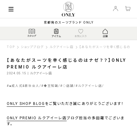
京都発のスーツブランド ONLY
TOP
ショップブログ
ルクアイーレ店
【あなたがスーツを辛く感じるのはナゼ
【あなたがスーツを辛く感じるのはナゼ？？】ONLY
PREMIO ルクアイーレ店
2024.05.15
| ルクアイーレ店
#
■成人式&新社会人
#
◆豆知識
#
◇店舗
#
ルクアイーレ店
ONLY SHOP BLOG
をご覧いただき誠にありがとうございます！
ONLY PREMIO ルクアイーレ店
ブログ担当の多田羅でございま
す。