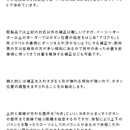
トで決めています。
既製品では上記の対応以外の補正は難しいですが、イージーオー
ダー以上のオーダーではボタン位置の指定をはじめ「アゴグセ」と
呼ぶラペルの裏側にダーツを入れ浮かないようにする補正や、筋肉
質の方は反身体の方が多い傾向にあるので背中の余った分量を前
身頃に持ってきて分量を確保する補正なども可能です。
個人的には補正を入れすぎると形が崩れる傾向が強いので、ボタン
位置の調整をまずされることをお勧めします。
上衿と肩線が交わる箇所を「N点」といい、N点からまっすぐボタン
の箇所まで直線で結ぶ距離を指定するのですが、体型により上下の
バランスを取ったりスーツとしてのバランスがあるので余程こだわ