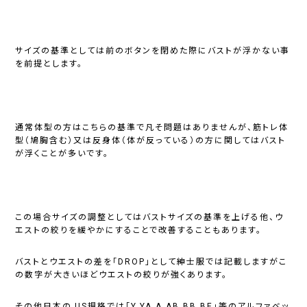
サイズの基準としては前のボタンを閉めた際にバストが浮かない事
を前提とします。
通常体型の方はこちらの基準で凡そ問題はありませんが、筋トレ体
型（鳩胸含む）又は反身体（体が反っている）の方に関してはバスト
が浮くことが多いです。
この場合サイズの調整としてはバストサイズの基準を上げる他、ウ
エストの絞りを緩やかにすることで改善することもあります。
バストとウエストの差を「DROP」として紳士服では記載しますがこ
の数字が大きいほどウエストの絞りが強くあります。
その他日本のJIS規格では「Y.YA.A.AB.BB.BE」等のアルファベッ