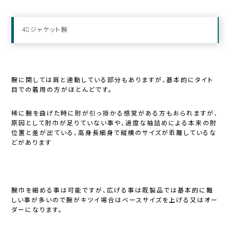
4⃣ジャケット腕
腕に関しては肩と連動している部分もありますが、基本的にタイト
目での着用の方がほとんどです。
稀に腕を曲げた時に肘が引っ掛かる感覚がある方もおられますが、
原因として肘巾が足りていない事や、過度な袖詰めによる本来の肘
位置と差が出ている、高身長細身で縦横のサイズが乖離しているな
どがあります
腕巾を細める事は可能ですが、広げる事は既製品では基本的に難
しい事が多いので腕がキツイ場合はベースサイズを上げる又はオー
ダーになります。