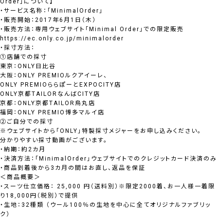
Order」について】
・サービス名称：「MinimalOrder」
・販売開始：2017年6月1日（木）
・販売方法：専用ウェブサイト「Minimal Order」での限定販売
https://ec.only.co.jp/minimalorder
・採寸方法：
①店舗での採寸
東京：ONLY日比谷
大阪：ONLY PREMIOルクアイーレ、
ONLY PREMIOららぽーとEXPOCITY店
ONLY京都TAILORなんばCITY店
京都：ONLY京都TAILOR烏丸店
福岡：ONLY PREMIO博多マルイ店
②ご自分での採寸
※ウェブサイトから「ONLY」特製採寸メジャーをお申し込みください。
分かりやすい採寸動画がございます。
・納期：約2カ月
・決済方法：「MinimalOrder」ウェブサイトでのクレジットカード決済のみ
・商品到着後から3カ月の間はお直し、返品を保証
＜商品概要＞
・スーツ仕立価格： 25,000 円（送料別）※限定2000着、お一人様一着限
り18,000円（税別）で提供
・生地：32種類 （ウール100％の生地を中心に全てオリジナルファブリッ
ク）