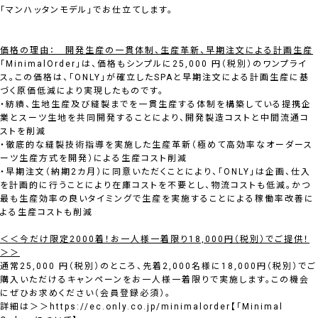
「マンハッタンモデル」でお仕立てします。
価格の理由： 開発生産の一貫体制、生産革新、早期注文による計画生産
「MinimalOrder」は、価格もシンプルに25,000 円（税別）のワンプライ
ス。この価格は、「ONLY」が確立したSPAと早期注文による計画生産に基
づく原価低減により実現したものです。
・紡績、生地生産及び縫製までを一貫生産する体制を構築している提携企
業とスーツ生地を共同開発することにより、開発製造コストと中間流通コ
ストを削減
・徹底的な縫製技術指導を実施した生産革新（極めて高効率なオーダース
ーツ生産方式を開発）による生産コスト削減
・早期注文（納期2カ月）に同意いただくことにより、「ONLY」は企画、仕入
を計画的に行うことにより在庫コストを不要とし、物流コストも低減。かつ
最も生産効率の良いタイミングで生産を実施することによる稼働率改善に
よる生産コストも削減
＜＜今だけ限定2000着！お一人様一着限り18,000円（税別）でご提供！
＞＞
通常25,000 円（税別）のところ、先着2,000名様に18,000円（税別）でご
購入いただけるキャンペーンをお一人様一着限りで実施します。この機会
にぜひお求めください（会員登録必須）。
詳細は＞＞
https://ec.only.co.jp/minimalorder
【「Minimal