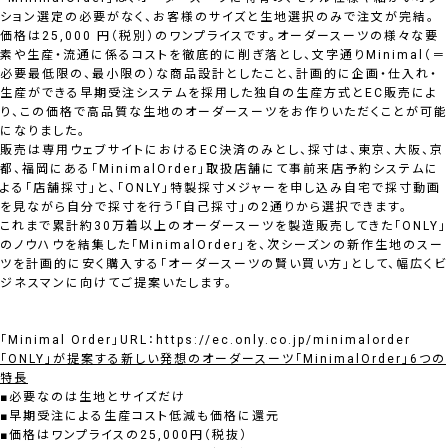
ション選定の必要がなく、お客様のサイズと生地選択のみで注文が完結。
価格は25,000 円（税別）のワンプライスです。オーダースーツの様々な要
素や生産・流通に係るコストを徹底的に削ぎ落とし、文字通りMinimal（＝
必要最低限の、最小限の）な商品設計としたこと、計画的に企画・仕入れ・
生産ができる早期受注システムを採用した独自の生産方式とEC販売によ
り、この価格で高品質な生地のオーダースーツをお作りいただくことが可能
になりました。
販売は専用ウェブサイトにおけるEC決済のみとし、採寸は、東京、大阪、京
都、福岡にある「MinimalOrder」取扱店舗にて事前来店予約システムに
よる「店舗採寸」と、「ONLY」特製採寸メジャーを申し込み自宅で採寸動画
を見ながら自分で採寸を行う「自己採寸」の2通りから選択できます。
これまで累計約30万着以上のオーダースーツを製造販売してきた「ONLY」
のノウハウを結集した「MinimalOrder」を、次シーズンの新作生地のスー
ツを計画的に安く購入する「オーダースーツの賢い買い方」として、幅広くビ
ジネスマンに向けてご提案いたします。
「Minimal Order」URL：
https://ec.only.co.jp/minimalorder
「ONLY」が提案する新しい発想のオーダースーツ「MinimalOrder」6つの
特長
■必要なのは生地とサイズだけ
■早期受注による生産コスト低減も価格に還元
■価格はワンプライスの25,000円（税抜）