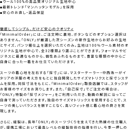
■ウール100%の高品質オリジナル生地中心
■最新トレンド「マンハッタンモデル」を採用
■安心のお直し・返品保証
徹底してシンプル、だけど安心のクオリティ
「MinimalOrder」には、ご注文時に裏地、ボタンなどのオプション選択は
ありません。「ONLY」が厳選した次シーズンの新作生地からお好みの生地
とサイズ、パンツ裾仕上を選択いただくのみ。生地は100％ウール素材のオ
リジナル生地が中心で、全32種類より選ぶことができます。フォーマルやビ
ジネスに最適なものから、個性あふれるものまで、豊富な種類の中からご
自身に合った一着をお仕立ていただけます。
スーツの着心地を左右する「採寸」には、マスターテーラー・中西浩一がイ
タリアの洋服の考え方をもとに独自開発したサイズマトリクスと採寸システ
ムを採用。同採寸法をもとに、「MinimalOrder」取扱店舗では、スタッフが
お客様のサイズをお測りします。また、「自己採寸」でご注文の場合は、
「ONLY」特製の「採寸メジャー」をご利用いただき、動画の解説に沿ってご
自身で測っていただきます。独自のサイズマトリックスを使用することで、ス
ーツの美しいバランスを崩すことなく、高いフィット感と着心地の良さを実
現します。
さらに、縫製は、長年「ONLY」のスーツづくりを支えてきた熟練の仕立職人
が、提携工場において最高レベルの縫製技術の指導を行い、今季一押しの