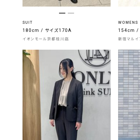
SUIT
WOMENS
180cm / サイズ170A
154cm 
イオンモール京都桂川店
新宿マルイ