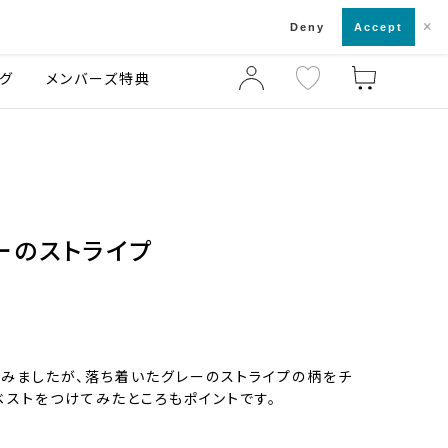
×
店舗一覧・来店予約
ログ
ご利用ガイド
Deny
Accept
グ
メンバーズ特典
ーのストライプ
みましたが、落ち着いたグレーのストライプの柄をチ
ベストをつけてみたところもポイントです。