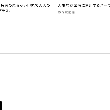
イ特有の柔らかい印象で大人の
大事な商談時に着用するスー
プラス。
静岡駅前店