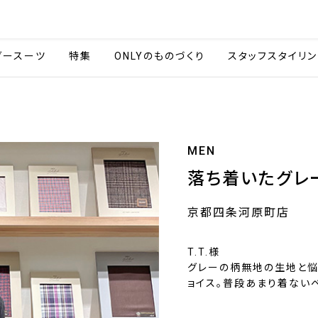
会社情報
採用情報
カタ
ダースーツ
特集
ONLYのものづくり
スタッフスタイリン
MEN
落ち着いたグレ
京都四条河原町店
T.T.様
グレーの柄無地の生地と悩
ョイス。普段あまり着ない