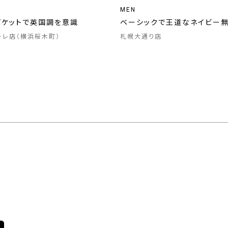
MEN
ポケットで英国調を意識
ベーシックで王道なネイビー
ーレ店（横浜桜木町）
札幌大通り店