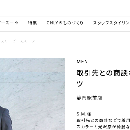
会社情報
採用情報
カタ
ダースーツ
特集
ONLYのものづくり
スタッフスタイリン
るスリーピーススーツ
MEN
取引先との商談
ツ
静岡駅前店
S.M.様
取引先との商談などで着用
スカラーと光沢感が綺麗な