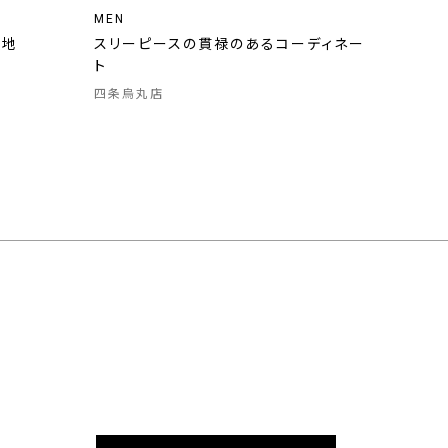
MEN
無地
スリーピースの貫禄のあるコーディネー
ト
四条烏丸店