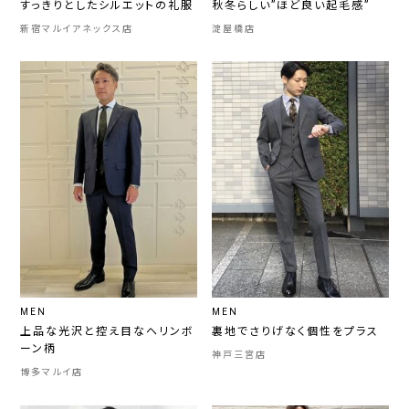
すっきりとしたシルエットの礼服
秋冬らしい”ほど良い起毛感”
新宿マルイアネックス店
淀屋橋店
MEN
MEN
上品な光沢と控え目なヘリンボ
裏地でさりげなく個性をプラス
ーン柄
神戸三宮店
博多マルイ店