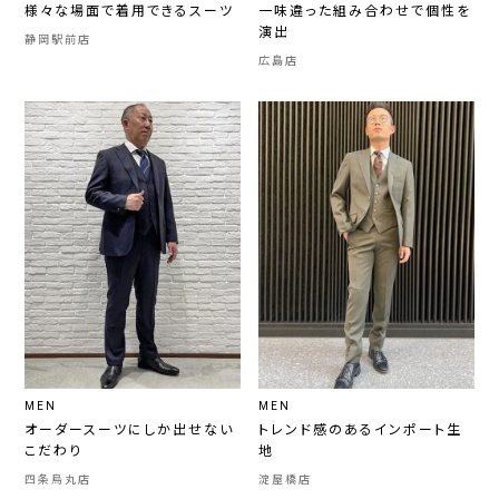
様々な場面で着用できるスーツ
一味違った組み合わせで個性を
演出
静岡駅前店
広島店
MEN
MEN
オーダースーツにしか出せない
トレンド感のあるインポート生
こだわり
地
四条烏丸店
淀屋橋店