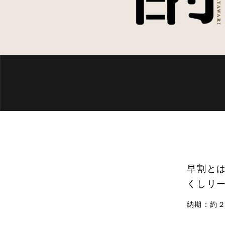
早割と
くしリ
納期：約２