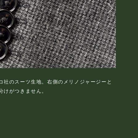
のある表情ながら、抜群のストレッチ性を兼備
左側のス
比べても