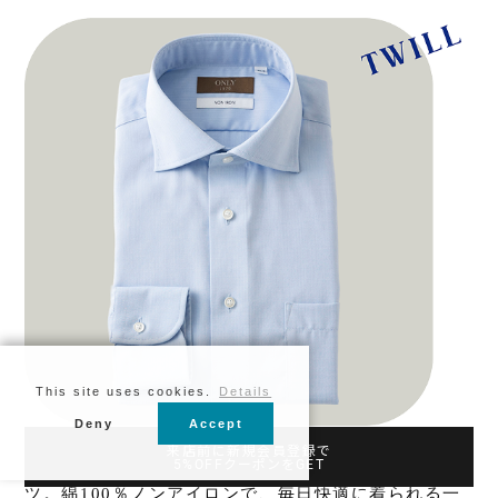
This site uses cookies.
Details
Deny
Accept
来店前に新規会員登録で
ツイル生地の程よい光沢が上品なサックスブルーシャ
5%OFFクーポンをGET
ツ。綿100％ノンアイロンで、毎日快適に着られる一