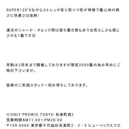
SUPER120’Sながらストレッチ性と防シワ性が特徴で着心地の良
さと快適さは抜群！
濃淡のシャード―チェック柄は落ち着き感もあり女性らしさも感じ
させる1着です😊
早割は2月末まで開催しておりますが限定2000着の為お早めにご
検討下さいませ。
皆様のご来店スタッフ一同お待ちしております。
≪ONLY PREMIO TOKYO 有楽町店》
営業時間AM11:00～PM20:00
〒100-0006 東京都千代田区有楽町2‐2‐3 ヒューリックスクエ