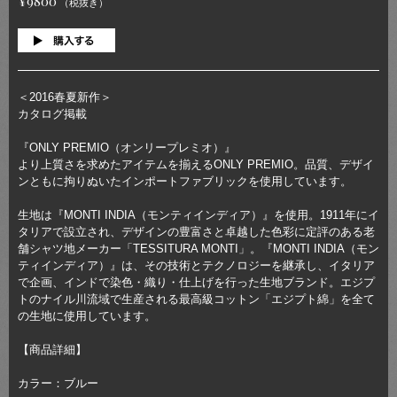
¥9800
（税抜き）
＜2016春夏新作＞
カタログ掲載
『ONLY PREMIO（オンリープレミオ）』
より上質さを求めたアイテムを揃えるONLY PREMIO。品質、デザイ
ンともに拘りぬいたインポートファブリックを使用しています。
生地は『MONTI INDIA（モンティインディア）』を使用。1911年にイ
タリアで設立され、デザインの豊富さと卓越した色彩に定評のある老
舗シャツ地メーカー「TESSITURA MONTI」。『MONTI INDIA（モン
ティインディア）』は、その技術とテクノロジーを継承し、イタリア
で企画、インドで染色・織り・仕上げを行った生地ブランド。エジプ
トのナイル川流域で生産される最高級コットン「エジプト綿」を全て
の生地に使用しています。
【商品詳細】
カラー：ブルー