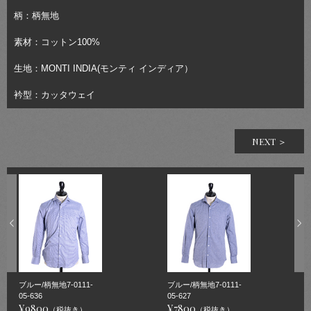
柄：柄無地
素材：コットン100%
生地：MONTI INDIA(モンティ インディア）
衿型：カッタウェイ
NEXT ＞
ブルー/柄無地7-0111-
ブルー/柄無地7-0111-
05-636
05-627
¥9800
¥7800
（税抜き）
（税抜き）