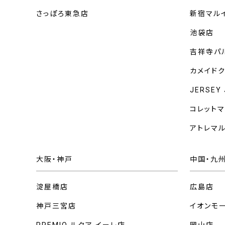
さっぽろ東急店
新宿マル
池袋店
吉祥寺パ
カメイド
JERSEY
コレット
アトレマ
大阪・神戸
中国・九
淀屋橋店
広島店
神戸三宮店
イオンモ