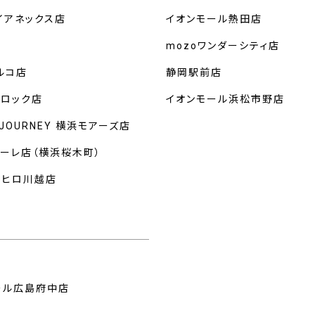
イアネックス店
イオンモール熱田店
mozoワンダーシティ店
ルコ店
静岡駅前店
クロック店
イオンモール浜松市野店
 JOURNEY 横浜モアーズ店
マーレ店（横浜桜木町）
ルヒロ川越店
州
ール広島府中店