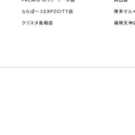
PREMIO ルクア イーレ店
岡山店
ららぽーとEXPOCITY店
博多マル
クリスタ長堀店
福岡天神