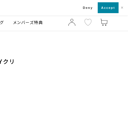
×
店舗一覧・来店予約
ログ
ご利用ガイド
Deny
Accept
グ
メンバーズ特典
Yクリ