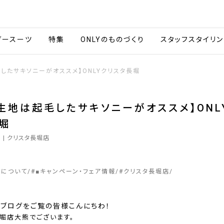
会社情報
採用情報
カタ
ダースーツ
特集
ONLYのものづくり
スタッフスタイリン
したサキソニーがオススメ】ONLYクリスタ長堀
生地は起毛したサキソニーがオススメ】ONL
堀
3
| クリスタ長堀店
ーについて
#
■キャンペーン・フェア情報
#
クリスタ長堀店
プブログをご覧の皆様こんにちわ！
堀店大熊でございます。