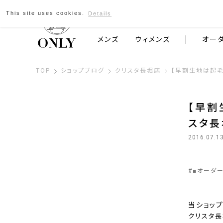
This site uses cookies.
Details
京都発のスーツブランド ONLY
メンズ
ウィメンズ
オー
TOP
ショップブログ
クリスタ長堀店
【早割生地は起毛
【早割
スタ長
2016.07.1
#
■オーダ
当ショッ
クリスタ長