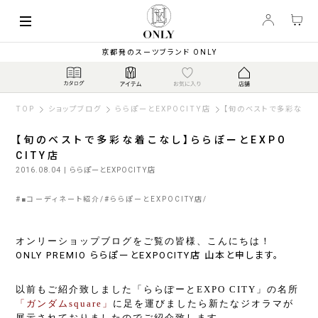
京都発のスーツブランド ONLY
TOP
ショップブログ
ららぽーとEXPOCITY店
【旬のベストで多彩な着こな
【旬のベストで多彩な着こなし】ららぽーとEXPO
CITY店
2016.08.04
| ららぽーとEXPOCITY店
#
■コーディネート紹介
#
ららぽーとEXPOCITY店
オンリーショップブログをご覧の皆様、こんにちは！
ONLY PREMIO
ららぽーと
EXPOCITY
店 山本と申します。
以前もご紹介致しました「ららぽーとEXPO CITY
」の名所
「ガンダム
square
」
に足を運びましたら新たなジオラマが
展示されておりましたのでご紹介致します。