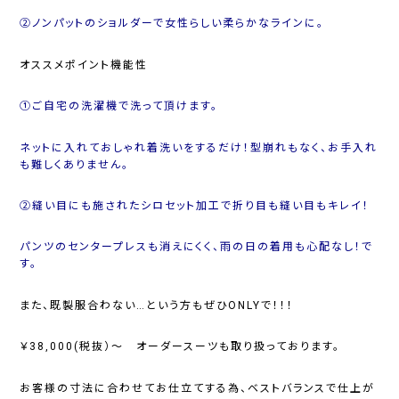
②ノンパットのショルダーで女性らしい柔らかなラインに。
オススメポイント機能性
①ご自宅の洗濯機で洗って頂けます。
ネットに入れておしゃれ着洗いをするだけ！型崩れもなく、お手入れ
も難しくありません。
②縫い目にも施されたシロセット加工で折り目も縫い目もキレイ！
パンツのセンタープレスも消えにくく、雨の日の着用も心配なし！で
す。
また、既製服合わない…という方もぜひONLYで！！！
￥38,000(税抜）～ オーダースーツも取り扱っております。
お客様の寸法に合わせてお仕立てする為、ベストバランスで仕上が