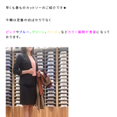
早くも春ものカットソーのご紹介です★
今期は定番の白ばかりでなく
ピンク
や
ブルー
、
グリーン
、
ベージュ
など
カラー展開が豊富
になって
おります。