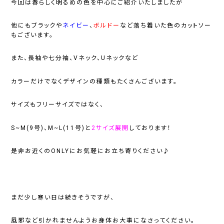
今回は春らしく明るめの色を中心にご紹介いたしましたが
他にもブラックや
ネイビー
、
ボルドー
など落ち着いた色のカットソー
もございます。
また、長袖や七分袖、Vネック、Uネックなど
カラーだけでなくデザインの種類もたくさんございます。
サイズもフリーサイズではなく、
S~M(9号)、M~L(11号)と
2サイズ展開
しております！
是非お近くのONLYにお気軽にお立ち寄りください♪
まだ少し寒い日は続きそうですが、
風邪など引かれませんようお身体お大事になさってください。