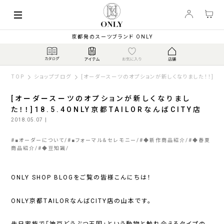
京都発のスーツブランド ONLY
TOP
ショップブログ
[オーダースーツのオプションが新しくなりました！！]18.5
[オーダースーツのオプションが新しくなりまし
た！！]18.5.4ONLY京都TAILORなんばCITY店
2018.05.07
|
#
■オーダーについて
#
■フォーマル＆セレモニー
#
◆新作商品紹介
#
◆春夏
商品紹介
#
◆豆知識
ONLY SHOP BLOGをご覧の皆様こんにちは！
ONLY京都TAILORなんばCITY店の山本です。
先日家族で「神戸どうぶつ王国」という動物と触れ合えるタイプの