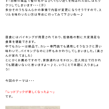
す！羽根の風圧で髪の毛がなびくぐらい近くを飛ばれた日にはビッ
クリしてしまいます・・・（汗）
多分そのうちなんらかの事情で内容が変更になりそうですので、ス
リルを味わいたい方は早めに行ってみて下さいね～♪
昼食にはバイキングが用意されており、低価格の割に大変満足な
食事を堪能できます。
中でもカレーは絶品で、カレー専門店でも通用しそうなコクと深い
味わいで、バイキングなのに2杯もおかわりしてしまいました。（奥さ
んが呆れてました）
とにかくお薦めですので、家族連れはモチロン、恋人同士で行かれ
ても間違いないと思いますよ～♪と、いうことで本題に入りましょ
う！
今回のテーマは・・・
「レッドブックが新しくなったよ～」
です。