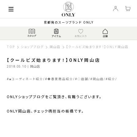
京都発のスーツブランド ONLY
TOP
ショップブログ
岡山店
【クールビズ始まります！】ONLY岡山店
【クールビズ始まります！】ONLY岡山店
2018.05.10
| 岡山店
#
■コーディネート紹介
#
◆春夏商品紹介
#
◇店舗
#
岡山店
#
紹介
ONLY
ショップブログをご覧頂き、有難うございます。
ONLY
岡山店、チェック柄担当の板橋です。