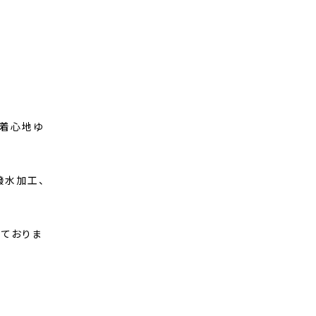
で着心地ゆ
撥水加工、
っておりま