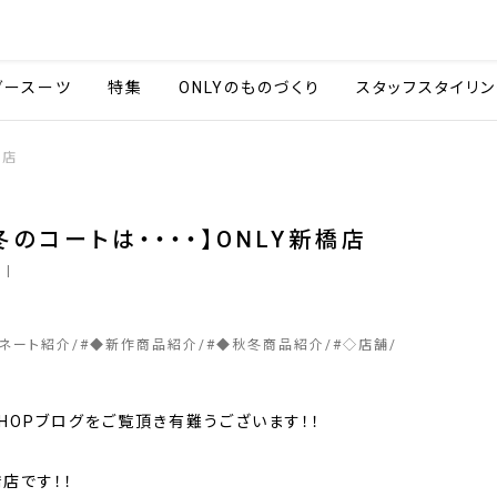
会社情報
採用情報
カタ
ダースーツ
特集
ONLYのものづくり
スタッフスタイリン
橋店
冬のコートは・・・・】ONLY新橋店
6
|
ィネート紹介
#
◆新作商品紹介
#
◆秋冬商品紹介
#
◇店舗
SHOPブログをご覧頂き有難うございます！！
橋店です！！