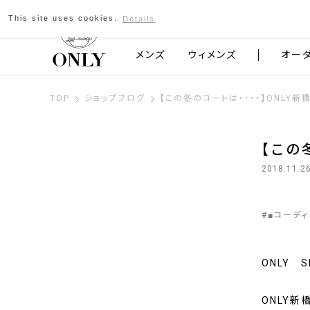
This site uses cookies.
Details
京都発のスーツブランド ONLY
メンズ
ウィメンズ
オー
TOP
ショップブログ
【この冬のコートは・・・・】ONLY新
【この
2018.11.2
#
■コーデ
ONLY 
ONLY新