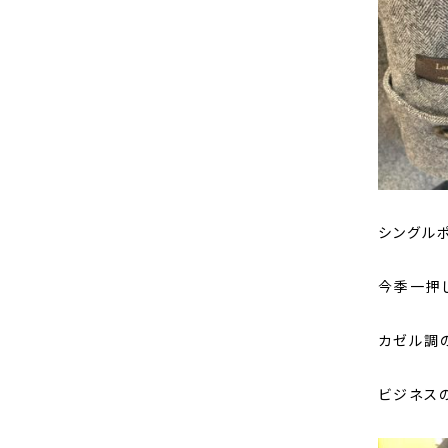
シングル
今季一押
カゼル調
ビジネス