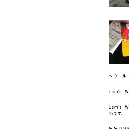
～ウール
Lam’s 
Lam’s
毛です。