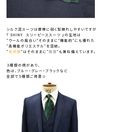
シルク混スーツは摩擦に弱く型崩れしやすいですが
『 SHINY スリーピーススーツ 』の生地は
“
ウールの風合い
“そのままに”
機能的
“にも優れた
“
高機能ポリエステル
“を混紡。
“
光沢感
“はそのままに”
強度
“も兼ね備えています。
３種類の柄があり、
色は、ブルー・グレー・ブラックなど
全部で５種類ご用意☆