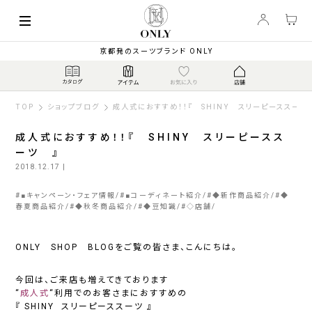
京都発のスーツブランド ONLY
TOP
ショップブログ
成人式におすすめ！！『 SHINY スリーピーススーツ
成人式におすすめ！！『 SHINY スリーピースス
ーツ 』
2018.12.17
|
#
■キャンペーン・フェア情報
#
■コーディネート紹介
#
◆新作商品紹介
#
◆
春夏商品紹介
#
◆秋冬商品紹介
#
◆豆知識
#
◇店舗
ONLY SHOP BLOGをご覧の皆さま、こんにちは。
今回は、ご来店も増えてきております
“
成人式
“利用でのお客さまにおすすめの
『
SHINY スリーピーススーツ
』