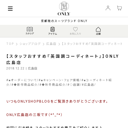
京都発のスーツブランド ONLY
TOP
ショップブログ
広島店
【スタッフおすすめ『英国調コーディネート』】
【スタッフおすすめ『英国調コーディネート』】ONLY
広島店
2018.12.22
| 広島店
#
■オーダーについて
#
■キャンペーン・フェア情報
#
■コーディネート紹
介
#
◆新作商品紹介
#
◆秋冬商品紹介
#
◇店舗
#
広島店
いつもONLYSHOPBLOGをご覧頂きありがとうございます。
ONLY広島店の三坂です（*^_^*）
前回に引き続き、スタッフおすすめ商品をご紹介します♪