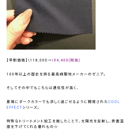
【早割価格】\118,000→
\94,400(税抜)
100年以上の歴史を誇る最高峰服地メーカーの
ゼニア
。
そしてその中でもこちらは通気性が高く、
夏場にダークカラーでも涼しく過ごせるように開発された
COOL
EFFECT
シリーズ。
特殊なトリートメント加工を施したことで、太陽光を反射し、表面温
度を下げてくれる優れもの☆