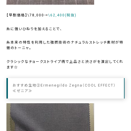
【早割価格】\78,000→
\62,400(税抜)
糸に強いひねりを加えることで、
糸本来の特性を利用した強撚技術のナチュラルストレッチ素材が特
徴の
トーニャ
。
クラシックなチョークストライプ柄で上品さと渋さがを演出してくれ
ます☆
おすすめ生地②Ermenegildo Zegna（COOL EFFECT）
≪ゼニア≫