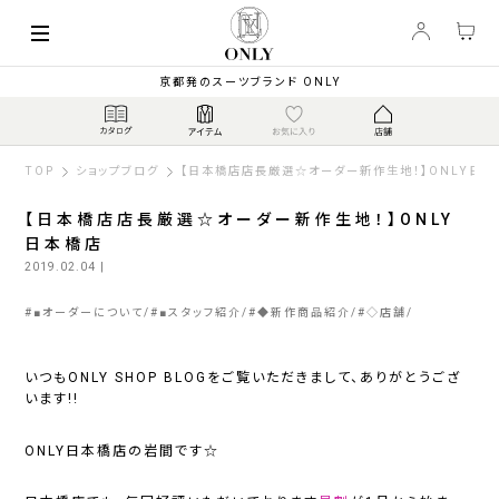
京都発のスーツブランド ONLY
TOP
ショップブログ
【日本橋店店長厳選☆オーダー新作生地！】ONLY日本
【日本橋店店長厳選☆オーダー新作生地！】ONLY
日本橋店
2019.02.04
|
#
■オーダーについて
#
■スタッフ紹介
#
◆新作商品紹介
#
◇店舗
いつもONLY SHOP BLOGをご覧いただきまして、ありがとうござ
います!!
ONLY日本橋店の岩間です☆