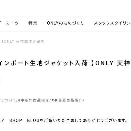
会社情報
採用情報
カタ
ダースーツ
特集
ONLYのものづくり
スタッフスタイリン
】ONLY 天神国体道路店
インポート生地ジャケット入荷 】ONLY 天
店
2
|
ーについて
#
◆新作商品紹介
#
◆春夏商品紹介
LY SHOP BLOGをご覧いただきましてありがとうございます。