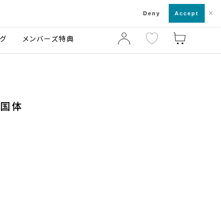
×
店舗一覧・来店予約
ログ
ご利用ガイド
Deny
Accept
グ
メンバーズ特典
神国体