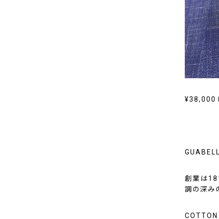
¥38,00
GUABE
創業は1
調の深み
COTTON