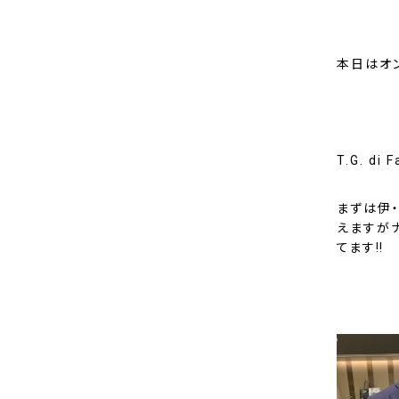
本日はオ
T.G. di F
まずは伊
えますが
てます‼︎