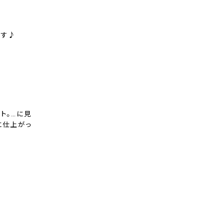
ます♪
ト。…に見
に仕上がっ