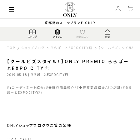
京都発のスーツブランド ONLY
TOP
ショップブログ
ららぽーとEXPOCITY店
【クールビズスタイル！】ON
【クールビズスタイル！】ONLY PREMIO ららぽー
とEXPO CITY店
2019.05.18
| ららぽーとEXPOCITY店
#
■コーディネート紹介
#
◆新作商品紹介
#
◆春夏商品紹介
#
◇店舗
#
らら
ぽーとEXPOCITY店
ONLYショップブログをご覧の皆様
こんにちは！！