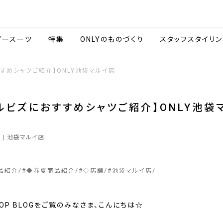
会社情報
採用情報
カタ
ダースーツ
特集
ONLYのものづくり
スタッフスタイリン
すめシャツご紹介】ONLY池袋マルイ店
ルビズにおすすめシャツご紹介】ONLY池袋
1
| 池袋マルイ店
品紹介
#
◆春夏商品紹介
#
◇店舗
#
池袋マルイ店
SHOP BLOGをご覧のみなさま、こんにちは☆