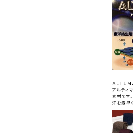
ＡＬＴＩＭ
アルティ
素材です。
汗を素早く