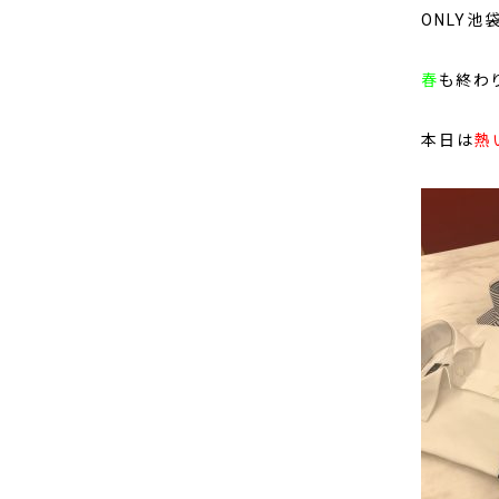
ONLY池
春
も終わ
本日は
熱