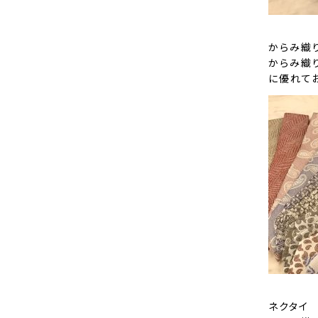
からみ織り
からみ織
に優れて
ネクタイ 