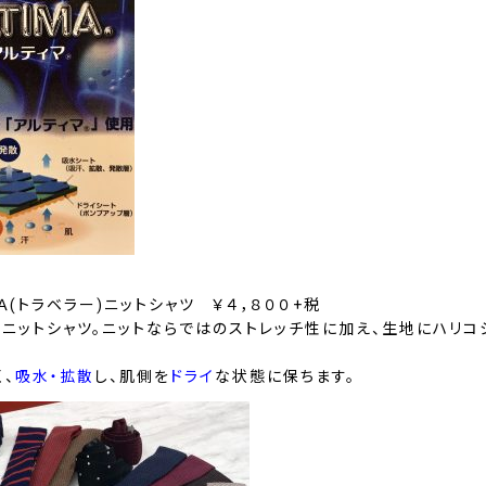
Ａ(トラベラー)ニットシャツ ￥４，８００+税
マニットシャツ。ニットならではの
ストレッチ性
に加え、生地に
ハリコ
、
吸水・拡散
し、肌側を
ドライ
な状態に保ちます。