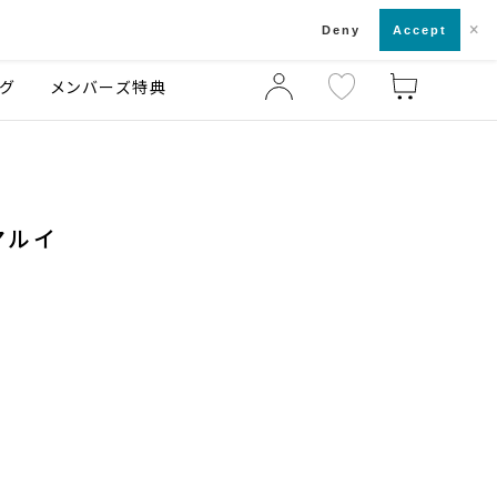
×
店舗一覧・来店予約
ログ
ご利用ガイド
Deny
Accept
グ
メンバーズ特典
マルイ