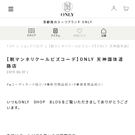
京都発のスーツブランド ONLY
TOP
ショップブログ
【脱マンネリクールビズコーデ】ONLY 天神国体道路店
【脱マンネリクールビズコーデ】ONLY 天神国体道
路店
2019.06.07
|
#
■コーディネート紹介
#
◆新作商品紹介
#
◆春夏商品紹介
いつもONLY SHOP BLOGをご覧いただきましてありがとうござ
います。