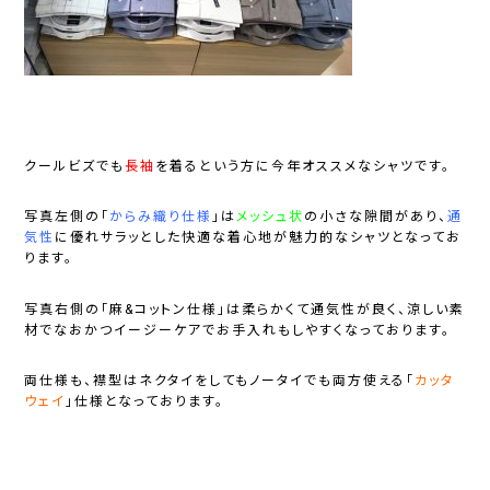
クールビズでも
長袖
を着るという方に今年オススメなシャツです。
写真左側の「
からみ
織り
仕様
」は
メッシュ
状
の小さな隙間があり、
通
気
性
に優れサラッとした快適な着心地が魅力的なシャツとなってお
ります。
写真右側の「麻&コットン仕様」は柔らかくて通気性が良く、涼しい素
材でなおかつイージーケアでお手入れもしやすくなっております。
両仕様も、襟型はネクタイをしてもノータイでも両方使える「
カッタ
ウェイ
」仕様となっております。