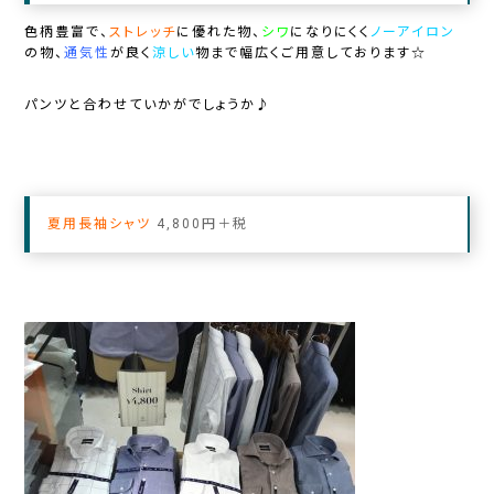
色柄豊富で、
ストレッチ
に優れた物、
シワ
になりにくく
ノーアイロン
の物、
通気性
が良く
涼しい
物まで幅広くご用意しております☆
パンツと合わせていかがでしょうか♪
夏用長袖
シャツ
4,800円＋税