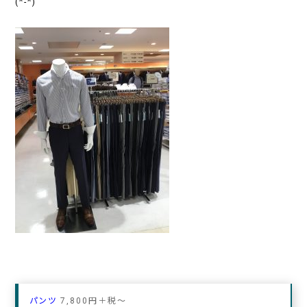
(^-^)
パンツ
7,800円＋税
〜