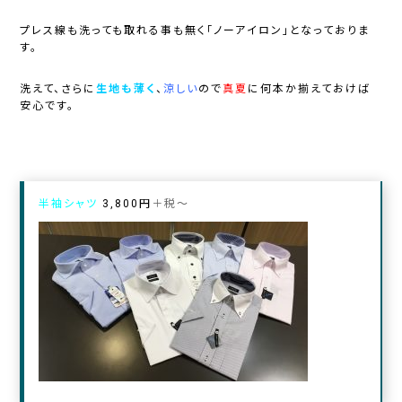
プレス線も洗っても取れる事も無く「
ノーアイロン」
となっておりま
す。
洗えて、さらに
生地も薄く
、
涼しい
ので
真夏
に何本か揃えておけば
安心です。
半袖シャツ
3,800円
＋
税
〜