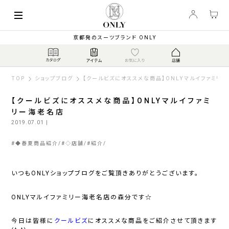
京都発のスーツブランド ONLY
TOP
ショップブログ
【クールビズにオススメな商品】ONLYマルイファミリ
【クールビズにオススメな商品】ONLYマルイファミ
リー海老名店
2019.07.01
|
#
◆春夏商品紹介
#
◇店舗
#
紹介
いつもONLYショップブログをご覧頂きありがとうございます。
ONLYマルイファミリー海老名店の森分です☆
今日は皆様に
クール
ビズ
にオススメな商品をご紹介させて頂きます