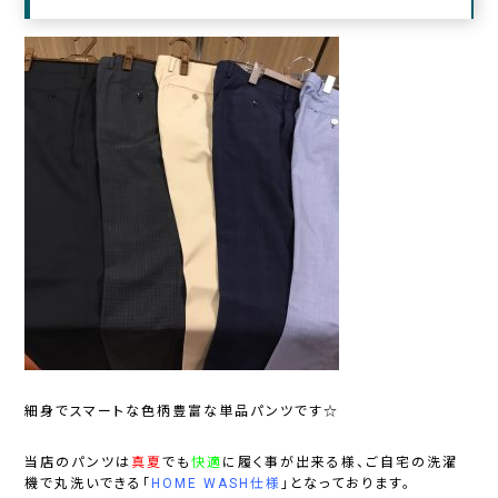
細身でスマートな色柄豊富な
単品パンツ
です☆
当店のパンツは
真夏
でも
快適
に履く事が出来る様、ご自宅の洗濯
機で丸洗いできる「
HOME
WASH仕様
」となっております。