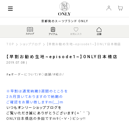
京都発のスーツブランド ONLY
TOP
ショップブログ
【早割お勧め生地~episode1~】ONLY日本橋店
【早割お勧め生地~episode1~】ONLY日本橋店
2019.07.08
|
#
■オーダーについて
#
◇店舗
#
紹介
※早割は通常納期3週間のところを
2カ月頂いておりますので納期の
ご確認をお願い致しますm(__)m
いつもオンリーショップブログを
ご覧いただき誠にありがとうございます(ㅅ´ ˘ `)
ONLY日本橋店の多田ですm9（・∀・）ビシッ!!