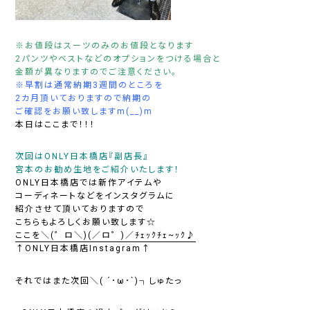
※お値段はスーツのみのお値段となります
2パンツやベストなどのオプションをつける場合と
金額が異なりますのでご注意ください。
※早割は通常納期3週間のところを
2カ月頂いておりますので納期の
ご確認をお願い致しますm(__)m
本日はここまで！！！
次回はONLY日本橋店『副店長』
宮本のお勧め生地をご紹介いたします！
ONLY日本橋店では新作アイテムや
コーディネートなどをインスタグラムに
紹介させて頂いておりますので
こちらもよろしくお願い致します☆
ここを＼(゜ロ＼)(／ロ゜)／ﾁｪｯｸﾁｪ~ｯｸ♪
↑ONLY日本橋店Instagram↑
それではまた次回＼( ´･ω･`)┐しゅたっ