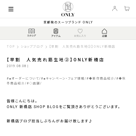
京都発のスーツブランド ONLY
TOP
ショップブログ
【早割 人気売れ筋生地②】ONLY新橋店
【早割 人気売れ筋生地②】ONLY新橋店
2019.08.08
|
#
■オーダーについて
#
■キャンペーン・フェア情報
#
◆新作商品紹介
#
◆秋
冬商品紹介
#
◇店舗
皆様こんにちは。
ONLY 新橋店 SHOP BLOGをご覧頂きありがとうございます。
新橋店ブログ担当しぶちんがお届け致します♪