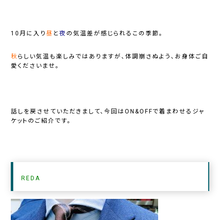
10月に入り
昼
と
夜
の気温差が感じられるこの季節。
秋
らしい気温も楽しみではありますが、体調崩さぬよう、お身体ご自
愛くださいませ。
話しを戻させていただきまして、今回は
ON&OFF
で着まわせるジャ
ケットのご紹介です。
REDA