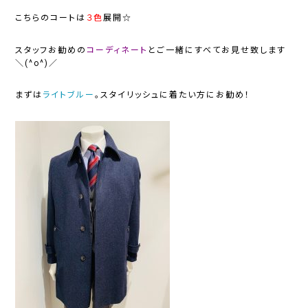
こちらのコートは
３色
展開☆
スタッフお勧めの
コーディネート
とご一緒にすべてお見せ致します
＼(^o^)／
まずは
ライトブルー
。スタイリッシュに着たい方にお勧め！