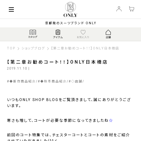
京都発のスーツブランド ONLY
TOP
ショップブログ
【第二章お勧めコート！！】ONLY日本橋店
【第二章お勧めコート！！】ONLY日本橋店
2019.11.10
|
#
◆新作商品紹介
#
◆秋冬商品紹介
#
◇店舗
いつもONLY SHOP BLOGをご覧頂きまして、誠にありがとうござ
います。
寒さも増して、コートが必要な季節になってきましたね
☆
前回のコート特集では、チェスターコートとコートの素材をご紹介
させていただきました(^^ゞ