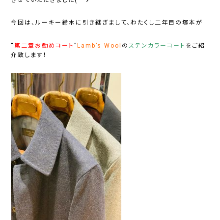
今回は、ルーキー鈴木に引き継ぎまして、わたくし二年目の塚本が
“
第二章お勧めコート
”
Lamb’s Wool
の
ステンカラーコート
をご紹
介致します！