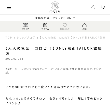
京都発のスーツブランド ONLY
TOP
ショップブログ
【大人の色気 ロロピ！！】ONLY京都TAILOR銀座店
【大人の色気 ロロピ！！】ONLY京都TAILOR銀座
店
2020.02.06
|
#
■オーダーについて
#
■キャンペーン・フェア情報
#
◆新作商品紹介
#
◇店
舗
いつもSHOPブログをご覧いただきありがとうございます。
みなさま、もうすぐですね♪ もうすぐですよ♪ 年に1度のビック
イベント♪