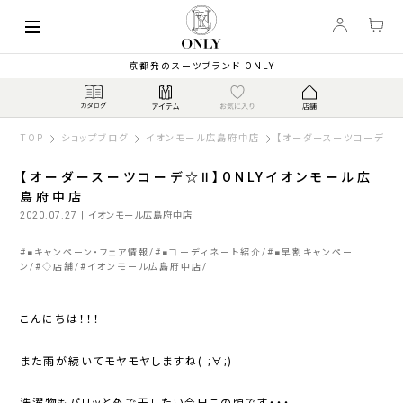
京都発のスーツブランド ONLY
TOP
ショップブログ
イオンモール広島府中店
【オーダースーツコーデ☆Ⅱ
【オーダースーツコーデ☆Ⅱ】ONLYイオンモール広
島府中店
2020.07.27
| イオンモール広島府中店
#
■キャンペーン・フェア情報
#
■コーディネート紹介
#
■早割キャンペー
ン
#
◇店舗
#
イオンモール広島府中店
こんにちは！！！
また雨が続いてモヤモヤしますね( ;∀;)
洗濯物もパリッと外で干したい今日この頃です・・・