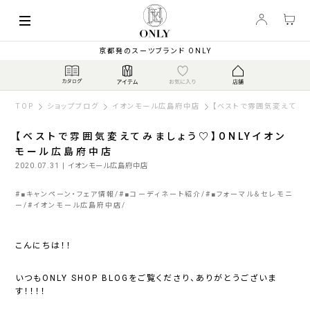
京都発のスーツブランド ONLY
TOP
ショップブログ
イオンモール広島府中店
【ベストで雰囲気変えてみま
【ベストで雰囲気変えてみましょう♡】ONLYイオン
モール広島府中店
2020.07.31
| イオンモール広島府中店
#
■キャンペーン・フェア情報
#
■コーディネート紹介
#
■フォーマル＆セレモニ
ー
#
イオンモール広島府中店
こんにちは！！
いつもONLY SHOP BLOGをご覧くださり、ありがとうございま
す！！！！