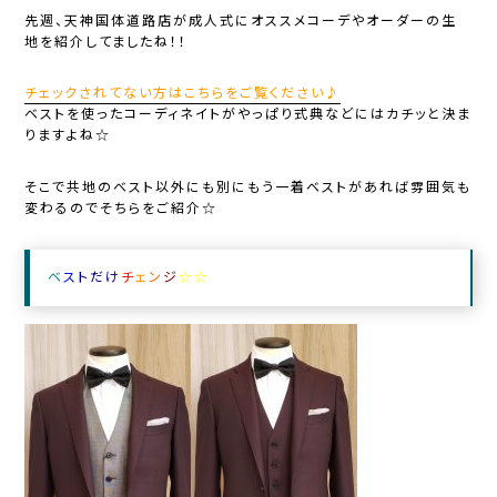
先週、天神国体道路店が成人式にオススメコーデやオーダーの生
地を紹介してましたね！！
チェックされてない方はこちらをご覧ください♪
ベストを使ったコーディネイトがやっぱり式典などにはカチッと決ま
りますよね☆
そこで共地のベスト以外にも別にもう一着ベストがあれば雰囲気も
変わるのでそちらをご紹介☆
ベ
ス
トだ
け
チ
ェ
ン
ジ
☆☆