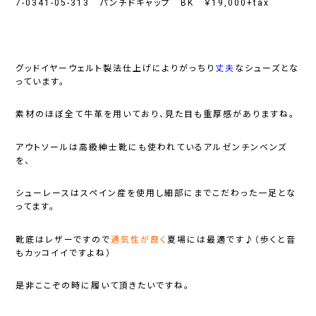
7-0341-05-313 パンチドキャップ BK ￥19,000+tax
グッドイヤーウェルト製法仕上げによりがっちり
丈夫
なシューズとな
っています。
素材のほぼ全て牛革を用いており、見た目も重厚感がありますね。
アウトソールは高級紳士靴にも使われているアルゼンチンベンズ
を、
シューレースはスペイン産を使用し細部にまでこだわった一足とな
ってます。
靴底はレザーですので
通気性が良く
夏場には最適です♪（歩くと音
もカッコイイですよね）
是非ここぞの時に履いて頂きたいですね。