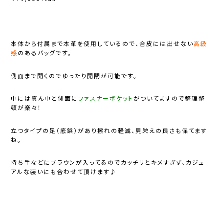
本体から付属まで本革を使用しているので、合皮には出せない
高級
感
の
ある
バッグです。
側面まで開くのでゆったり開閉が可能です。
中には真ん中と側面に
ファスナーポケット
がついてますので整理整
頓が楽々！
立つタイプの足（底鋲）があり擦れの軽減、見栄えの良さも保てます
ね。
持ち手などにブラウンが入ってるのでカッチリとキメすぎず、カジュ
アルな装いにも合わせて頂けます♪