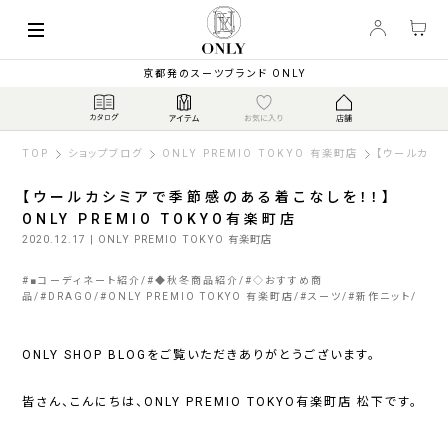
京都発のスーツブランド ONLY
TOP
ショップブログ
ONLY PREMIO TOKYO 有楽町店
【ウールカシミ
【ウールカシミアで季節感のある着こなしを！！】
ONLY PREMIO TOKYO有楽町店
2020.12.17
| ONLY PREMIO TOKYO 有楽町店
#
■コーディネート紹介
#
◆秋冬商品紹介
#
◇おすすめ商
品
#
DRAGO
#
ONLY PREMIO TOKYO 有楽町店
#
スーツ
#
新作ニット
ONLY SHOP BLOGをご覧いただきありがとうございます。
皆さん、こんにちは、ONLY PREMIO TOKYO有楽町店 松下です。