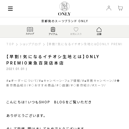
京都発のスーツブランド ONLY
TOP
ショップブログ
【早割！気になるイチオシ生地とは】ONLY PREMI
【早割！気になるイチオシ生地とは】ONLY
PREMIO東急百貨店本店
2021.01.01
|
#
■オーダーについて
#
■キャンペーン・フェア情報
#
■早割キャンペーン
#
◆
新作商品紹介
#
◇おすすめ商品
#
◇店舗
#
◇新作紹介
#
スーツ
こんにちは！いつもSHOP BLOGをご覧いただき
ありがとうございます。
そして皆様、明けましておめでとうございます。