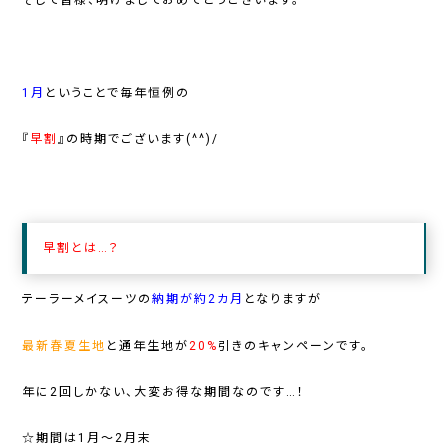
1月
ということで毎年恒例の
『
早割
』の時期でございます(^^)/
早割とは…？
テーラーメイスーツの
納期が約2カ
月
となりますが
最新春夏生地
と
通年生地
が
20%
引きのキャンペーンです。
年に2回しかない、大変お得な期間なのです…！
☆期間は1月～2月末