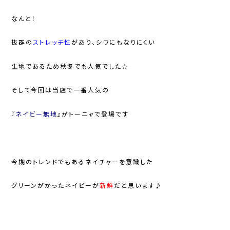
なんと！
抜群の
ストレッチ性
があり、シワにもなりにくい
生地であるため秋冬でも人気でした☆
そして今回は当店で一番人気の
『
ネイビー無地
』がトーニャで登場です
今期のトレンドでもあるネイチャーを意識した
グリーンがかったネイビーが
新鮮
だと思います♪