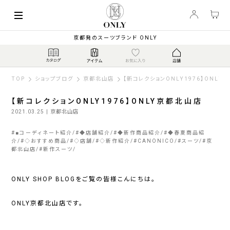
京都発のスーツブランド ONLY
TOP
ショップブログ
京都北山店
【新コレクションONLY1976】ONLY
【新コレクションONLY1976】ONLY京都北山店
2021.03.25
| 京都北山店
#
■コーディネート紹介
#
◆店舗紹介
#
◆新作商品紹介
#
◆春夏商品紹
介
#
◇おすすめ商品
#
◇店舗
#
◇新作紹介
#
CANONICO
#
スーツ
#
京
都北山店
#
新作スーツ
ONLY SHOP BLOGをご覧の皆様こんにちは。
ONLY京都北山店です。