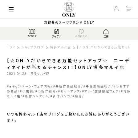
京都発のスーツブランド ONLY
TOP
ショップブログ
博多マルイ店
【☆ONLYだからできる万能セットア
【☆ONLYだからできる万能セットアップ☆ コーデ
ィネイトが当たるチャンス！！】ONLY博多マルイ店
2021.04.23
| 博多マルイ店
#
■キャンペーン・フェア情報
#
◆新作商品紹介
#
◆春夏商品紹介
#
◇おすす
め商品
#
◇店舗
#
◇新作紹介
#
セットアップ
#
マルイ店舗限定フェア
#
博多
マルイ店
#
新作ジャケット
#
新作パンツ
#
紹介
いつも博多マルイ店のブログをご覧いただき誠にありがとうござい
ます。