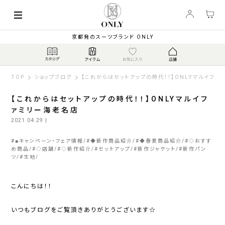
京都発のスーツブランド ONLY
TOP
ショップブログ
【これからはセットアップの時代！！】ONLYマルイファ
【これからはセットアップの時代！！】ONLYマルイフ
ァミリー海老名店
2021.04.29
|
#
■キャンペーン・フェア情報
#
◆新作商品紹介
#
◆春夏商品紹介
#
◇おすす
め商品
#
◇店舗
#
◇新作紹介
#
セットアップ
#
新作ジャケット
#
新作パン
ツ
#
生地
こんにちは！！
いつもブログをご覧頂きありがとうございます☆